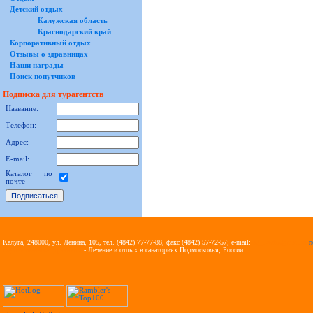
Детский отдых
Калужская область
Краснодарский край
Корпоративный отдых
Отзывы о здравницах
Наши награды
Поиск попутчиков
Подписка для турагентств
Название:
Телефон:
Адрес:
E-mail:
Каталог по
почте
Калуга, 248000, ул. Ленина, 105, тел. (4842) 77-77-88, факс (4842) 57-72-57; e-mail:
ag_vezdra@mail.ru
п
Ведомственные здравницы
- Лечение и отдых в санаториях Подмосковья, России