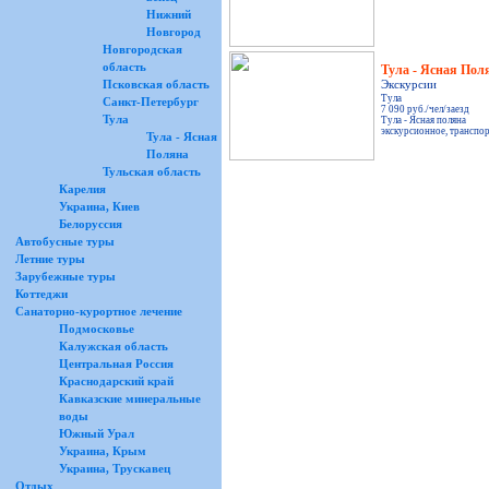
Нижний
Новгород
Новгородская
область
Тула - Ясная Пол
Псковская область
Экскурсии
Тула
Санкт-Петербург
7 090 руб./чел/заезд
Тула
Тула - Ясная поляна
экскурсионное, транспо
Тула - Ясная
Поляна
Тульская область
Карелия
Украина, Киев
Белоруссия
Автобусные туры
Летние туры
Зарубежные туры
Коттеджи
Санаторно-курортное лечение
Подмосковье
Калужская область
Центральная Россия
Краснодарский край
Кавказские минеральные
воды
Южный Урал
Украина, Крым
Украина, Трускавец
Отдых