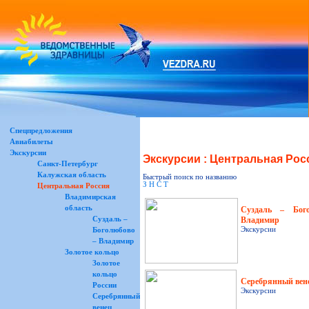
Спецпредложения
Авиабилеты
Экскурсии
Экскурсии : Центральная Рос
Санкт-Петербург
Калужская область
Быстрый поиск по названию
З
Н
С
Т
Центральная Россия
Владимирская
область
Суздаль – Бог
Суздаль –
Владимир
Экскурсии
Боголюбово
– Владимир
Золотое кольцо
Золотое
кольцо
Серебрянный вен
России
Экскурсии
Серебрянный
венец