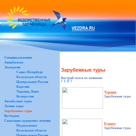
Спецпредложения
Авиабилеты
Экскурсии
Зарубежные туры
Санкт-Петербург
Калужская область
Быстрый поиск по названию
Г
Е
И
Т
Центральная Россия
Карелия
Украина, Киев
Турция
Белоруссия
Зарубежные туры
Автобусные туры
Летние туры
Зарубежные туры
Коттеджи
Санаторно-курортное лечение
Египет
Подмосковье
Зарубежные туры
Калужская область
Центральная Россия