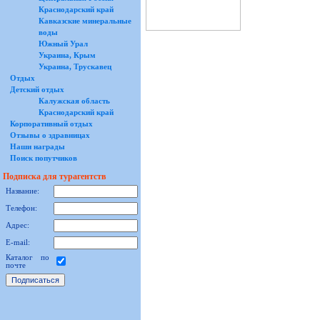
Краснодарский край
Кавказские минеральные
воды
Южный Урал
Украина, Крым
Украина, Трускавец
Отдых
Детский отдых
Калужская область
Краснодарский край
Корпоративный отдых
Отзывы о здравницах
Наши награды
Поиск попутчиков
Подписка для турагентств
Название:
Телефон:
Адрес:
E-mail:
Каталог по
почте