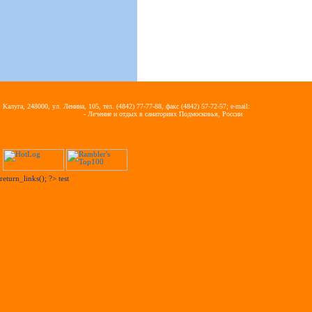
Калуга, 248000, ул. Ленина, 105, тел. (4842) 77-77-88, факс (4842) 57-72-57; e-mail:
ag_vezdra@mail.ru
Ведомственные здравницы
- Лечение и отдых в санаториях Подмосковья, России
return_links(); ?>
test