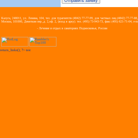
Калуга, 248011, ул. Ленина, 104, тел. для турагентств (4842) 77-77-99, для частных лиц (4842) 77-77-88,
Москва, 101000, Девяткин пер.,д. 2,оф. 2, (вход в арку). тел. (495) 73-943-73, факс (495) 621-71-04; e-m
Ведомственные здравницы
- Лечение и отдых в санаториях Подмосковья, России
return_links(); ?>
test