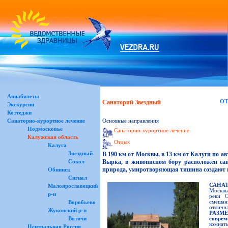
Авиабилеты
Санаторий Звездный
О
Экскурсии
Коттеджи
Санаторно-курортное лечение
Основные направления
Подмосковье
Санаторно-курортное лечение
Калужская область
Отдых
Калуга
Звездный
В 190 км от Москвы, в 13 км от Калуги по ав
Вырка, в живописном бору расположен са
Сокол
природа, умиротворяющая тишина создают
Обнинск
Сигнал
САНА
Малоярославецкий
Москвы,
р-н
реки 
смеша
Воробьево
отлична
Жуковский р-н
РАЗМ
Вятичи
совре
комнат
Центральная Россия