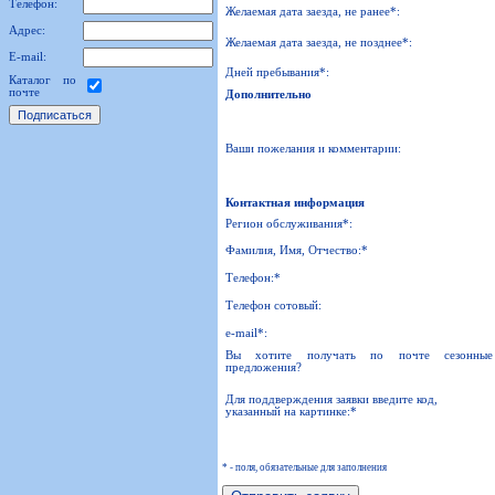
Телефон:
Желаемая дата заезда, не ранее*:
Адрес:
Желаемая дата заезда, не позднее*:
E-mail:
Дней пребывания*:
Каталог по
почте
Дополнительно
Ваши пожелания и комментарии:
Контактная информация
Регион обслуживания*:
Фамилия, Имя, Отчество:*
Телефон:*
Телефон сотовый:
e-mail*:
Вы хотите получать по почте сезонные
предложения?
Для поддверждения заявки введите код,
указанный на картинке:*
* - поля, обязательные для заполнения