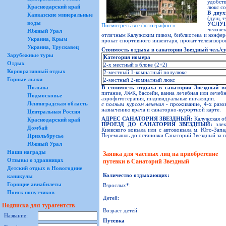
удобст
Краснодарский край
люкс со
В дву
Кавказские минеральные
(дущ, т
воды
УСЛУГ
Посмотреть все фотографии »
челове
Южный Урал
отличным Калужским пивом, библиотека и конферен
Украина, Крым
прокат спортивного инвентаря, прокат телевизоро
Украина, Трускавец
Стоимоcть отдыха в санатории Звездный чел./сут
Зарубежные туры
Категория номера
Отдых
2-х местный в блоке (2+2)
Корпоративный отдых
2-местный 1-комнатный полулюкс
Горные лыжи
2-местный 2-комнатный люкс
Польша
В стоимость отдыха в санатории Звездный в
питание, ЛФК, бассейн, ванна лечебная или лечеб
Подмосковье
аэрофитотерапия, индивидуальные ингаляции.
Ленинградская область
с полным курсом лечения
- проживание, 4-х разов
назначению врача и санаторно-курортной карте.
Центральная Россия
АДРЕС САНАТОРИЯ ЗВЕЗДНЫЙ:
Калужская об
Краснодарский край
ПРОЕЗД ДО САНАТОРИЯ ЗВЕЗДНЫЙ:
элек
Домбай
Киевского вокзала или с автовокзала м. Юго-Запа
Перемышль до остановки Санаторий Звездный за п
Приэльбрусье
Южный Урал
Наши награды
Заявка для частных лиц на приобретение
Отзывы о здравницах
путевки в Санаторий Звездный
Детский отдых в Новогодние
Количество отдыхающих:
каникулы
Горящие авиабилеты
Взрослых*:
Поиск попутчиков
Детей:
Подписка для турагентств
Возраст детей:
Название:
Путевка