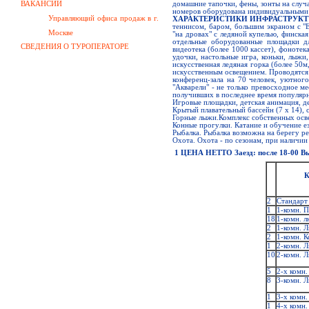
ВАКАНСИИ
домашние тапочки, фены, зонты на случ
номеров оборудована индивидуальными 
Управляющий офиса продаж в г.
ХАРАКТЕРИСТИКИ ИНФРАСТРУК
теннисом, баром, большим экраном с "
Москве
"на дровах" с ледяной купелью, финска
отдельные оборудованные площадки для
СВЕДЕНИЯ О ТУРОПЕРАТОРЕ
видеотека (более 1000 кассет), фонотек
удочки, настольные игра, коньки, лыжи
искусственная ледяная горка (более 50м
искусственным освещением. Проводятся 
конференц-зала на 70 человек, уютног
"Акварели" - не только превосходное ме
получивших в последнее время популяр
Игровые площадки, детская анимация, дет
Крытый плавательный бассейн (7 х 14),
Горные лыжи.Комплекс собственных осв
Конные прогулки. Катание и обучение ез
Рыбалка. Рыбалка возможна на берегу р
Охота. Охота - по сезонам, при наличии
1 ЦЕНА НЕТТО Заезд: после 18-00 Вы
К
2
Стандарт 
1
1-комн. П
18
1-комн. л
2
1-комн. Л
2
1-комн. К
1
2-комн. Л
10
2-комн. Л
5
2-х комн.
8
3-комн. Л
1
3-х комн.
1
4-х комн.