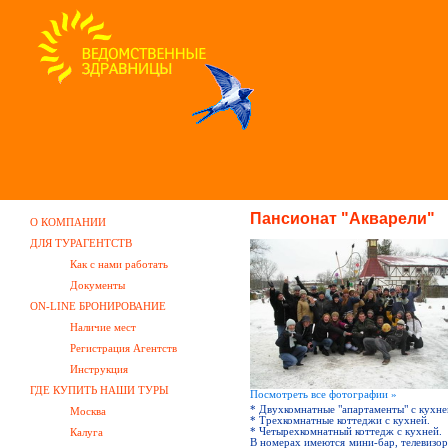
Пансионат "Акварели"
О КОМПАНИИ
ДЛЯ ТУРАГЕНТСТВ
Как с нами работать
Документы
ON-LINE БРОНИРОВАНИЕ
Наличие мест
Регистрация Агентств
Инструкция
ГДЕ КУПИТЬ НАШИ ТУРЫ
Посмотреть все фотографии »
* Двухкомнатные "апартаменты" с кухне
Москва
* Трехкомнатные коттеджи с кухней.
Калуга
* Четырехкомнатный коттедж с кухней.
В номерах имеются мини-бар, телевизор