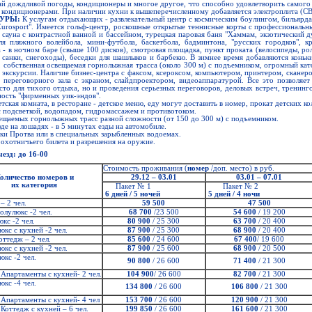
ай дождливой погоды, кондиционеры и многое другое, что способно удовлетворить самого 
кондиционерами. При наличии кухни к вышеперечисленному добавляется электроплита (СВЧ
ТУРЫ:
К услугам отдыхающих - развлекательный центр с космическим боулингом, бильярда
Eurosport". Имеется гольф-центр, роскошные открытые теннисные корты с профессиональн
я сауна с контрастной ванной и бассейном, турецкая паровая баня "Хаммам, экзотический 
 пляжного волейбола, мини-футбола, баскетбола, бадминтона, "русских городков", кр
а - в ночном баре (свыше 100 дисков), смотровая площадка, пункт проката (велосипеды, ро
, санки, снегоходы), беседки для шашлыков и барбекю. В зимнее время добавляются коньк
, собственная освещаемая горнолыжная трасса (около 300 м) с подъемником, огромный като
экскурсии. Наличие бизнес-центра с факсом, ксероксом, компьютером, принтером, сканер
о переговорного зала с экраном, слайдпроектором, видеоаппаратурой. Все это позволяет
сто для тихого отдыха, но и проведения серьезных переговоров, деловых встреч, тренинго
ность "фирменных уик-эндов".
ская комната, в ресторане - детское меню, еду могут доставить в номер, прокат детских ко
 с подсветкой, водопадом, гидромассажем и противотоком.
ещаемых горнолыжных трасс разной сложности (от 150 до 300 м) с подъемником.
де на лошадях - в 5 минутах езды на автомобиле.
еки Протва или в специальных зарыбленных водоемах.
 охотничьего билета и разрешения на оружие.
езд: до 16-00
Стоимость проживания (
номер
/доп. место) в руб.
оличество номеров и
29.12 – 03.01
03.01 – 07.01
их категория
Пакет № 1
Пакет № 2
6 дней / 5 ночей
5 дней / 4 ночи
– 2 чел.
59 500
47 500
олулюкс -2 чел.
68 700
/23 500
54 600
/ 19 200
юкс -2 чел.
80 900
/ 25 300
63 700
/ 20 400
юкс с кухней -2 чел.
87 900
/ 25 300
68 900
/ 20 400
оттедж – 2 чел.
85 600
/ 24 600
67 400
/ 19 600
юкс с кухней -2 чел.
87 900
/ 25 600
68 900
/ 20 500
юкс -2 чел.
90 800
/ 26 600
71 400
/ 21 300
 Апартаменты с кухней- 2 чел.
104 900
/ 26 600
82 700
/ 21 300
юкс -4 чел.
134 800
/ 26 600
106 800
/ 21 300
 Апартаменты с кухней- 4 чел
153 700
/ 26 600
120 900
/ 21 300
 Коттедж с кухней – 6 чел.
199 850
/ 26 600
161 600
/ 21 300