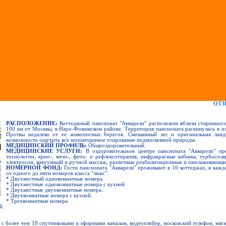
ОТ
РАСПОЛОЖЕНИЕ:
Коттеджный пансионат "Акварели" расположен вблизи старинного
100 км от Москвы, в Наро-Фоминском районе. Территория пансионата раскинулась в и
Протвы недалеко от ее живописных берегов. Смешанный лес и оригинальная ланд
возможность ощутить все неповторимое очарование подмосковной природы.
МЕДИЦИНСКИЙ ПРОФИЛЬ:
Общеоздоровительный.
МЕДИЦИНСКИЕ УСЛУГИ:
В оздоровительном центре пансионата "Акварели" пр
технологии, крио-, мезо-, фито- и рефлексотерапия, инфракрасные кабины, турбосоля
электросон, вакуумный и ручной массаж, различные реабилитационные и омолаживающ
НОМЕРНОЙ ФОНД:
Гости пансионата "Акварели" проживают в 16 коттеджах, в каж
от одного до пяти номеров класса "люкс".
* Двухместный однокомнатные номера.
* Двухместные однокомнатные номера с кухней.
* Двухместные двухкомнатные номера.
* Двухкомнатные номера с кухней.
* Трехкомнатные номера.
й.
 с более чем 18 спутниковыми и эфирными каналам, видеоплейер, московский телефон, мяг