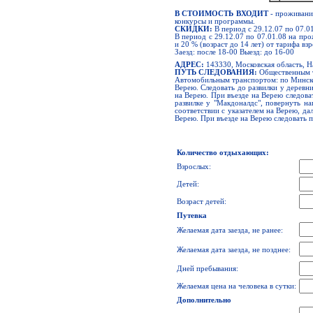
В СТОИМОСТЬ ВХОДИТ
- проживани
конкурсы и программы.
СКИДКИ:
В период с 29.12.07 по 07.01
В период с 29.12.07 по 07.01.08 на про
и 20 % (возраст до 14 лет) от тарифа вз
Заезд: после 18-00 Выезд: до 16-00
АДРЕС:
143330, Московская область, 
ПУТЬ СЛЕДОВАНИЯ:
Общественным т
Автомобильным транспортом: по Минском
Верею. Следовать до развилки у деревн
на Верею. При въезде на Верею следова
развилке у "Макдоналдс", повернуть н
соответствии с указателем на Верею, д
Верею. При въезде на Верею следовать п
Количество отдыхающих:
Взрослых:
Детей:
Возраст детей:
Путевка
Желаемая дата заезда, не ранее:
Желаемая дата заезда, не позднее:
Дней пребывания:
Желаемая цена на человека в сутки:
Дополнительно