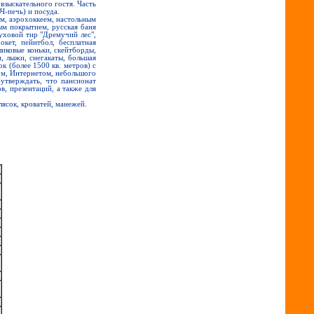
взыскательного гостя. Часть
-печь) и посуда.
м, аэрохоккеем, настольным
ым покрытием, русская баня
духовой тир "Дремучий лес",
окет, пейнтбол, бесплатная
ликовые коньки, скейтборды,
и, лыжи, снегакаты, большая
к (более 1500 кв. метров) с
ом, Интернетом, небольшого
 утверждать, что пансионат
в, презентаций, а также для
лясок, кроватей, манежей.