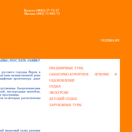
Калуга (4842) 57-72-57
Москва (495) 73-943-73
VEZDRA.RU
ЗЫВЫ
|
ПОСЛАТЬ ЗАЯВКУ
ПРАЗДНИЧНЫЕ ТУРЫ
 русского городка Верея, в
САНАТОРНО-КУРОРТНОЕ ЛЕЧЕНИЕ И
злучине незамутненной реки
шафтная архитектура дают
ОЗДОРОВЛЕНИЕ
ОТДЫХ
едставлены биорезонансные
рий, кислородные коктейли,
ЭКСКУРСИИ
ие программы.
дом из которых расположены
ДЕТСКИЙ ОТДЫХ
ЗАРУБЕЖНЫЕ ТУРЫ
кий махровый халат, разовые