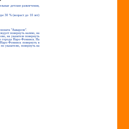
ельные детские развлечения,
ре 30 % (возраст до 10 лет)
сионата "Акварели".
ледует повернуть налево, на
ово, на указателе повернуть
 до города Наро-Фоминск. На
а Наро-Фоминск повернуть в
 по указателю, повернуть на