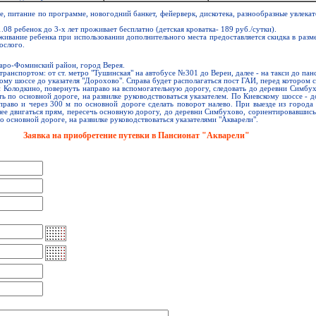
е, питание по программе, новогодний банкет, фейерверк, дискотека, разнообразные увлекат
.08 ребенок до 3-х лет проживает бесплатно (детская кроватка- 189 руб./сутки).
живание ребенка при использовании дополнительного места предоставляется скидка в разме
рослого.
Наро-Фоминский район, город Верея.
ранспортом: от ст. метро "Тушинская" на автобусе №301 до Вереи, далее - на такси до пан
у шоссе до указателя "Дорохово". Справа будет располагаться пост ГАИ, перед котором с
и Колодкино, повернуть направо на вспомогательную дорогу, следовать до деревни Симбух
ть по основной дороге, на развилке руководствоваться указателем. По Киевскому шоссе -
аправо и через 300 м по основной дороге сделать поворот налево. При выезде из город
алее двигаться прям, пересечь основную дорогу, до деревни Симбухово, сориентировавшись
о основной дороге, на развилке руководствоваться указателями "Акварели".
Заявка на приобретение путевки в Пансионат "Акварели"