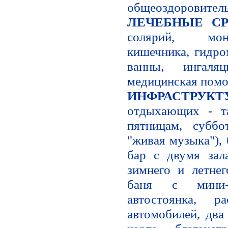
общеоздоровител
ЛЕЧЕБНЫЕ С
солярий, мон
кишечника, гидро
ванны, ингаля
медицинская помо
ИНФРАСТРУК
отдыхающих - та
пятницам, суббо
"живая музыка"), 
бар с двумя зала
зимнего и летнег
баня с мини-б
автостоянка, р
автомобилей, два