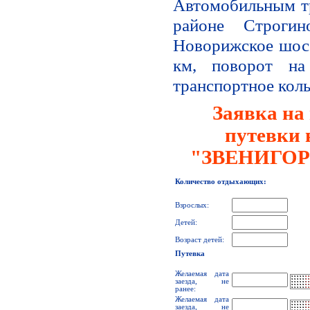
Автомобильным т
районе Строги
Новорижское шосс
км, поворот на 
транспортное кольц
Заявка на
путевки 
"ЗВЕНИГОР
Количество отдыхающих:
Взрослых:
Детей:
Возраст детей:
Путевка
Желаемая дата
заезда, не
ранее:
Желаемая дата
заезда, не