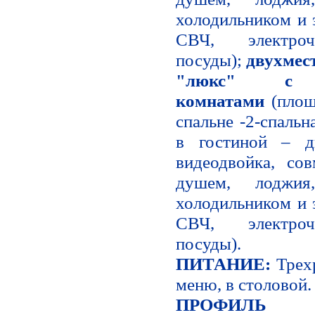
холодильником и 
СВЧ, электроч
посуды);
двухмес
"люкс"
с 
комнатами
(площ
спальне -2-спальн
в гостиной – д
видеодвойка, со
душем, лоджи
холодильником и 
СВЧ, электроч
посуды).
ПИТАНИЕ:
Трех
меню, в столовой.
ПРОФИЛЬ