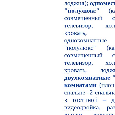
лоджия);
одномес
"полулюкс"
(кап
совмещенный 
телевизор, хол
кровать, лод
однокомнатные
"полулюкс" (ка
совмещенный 
телевизор, хол
кровать, ло
двухкомнатные 
комнатами
(площ
спальне -2-спальн
в гостиной – д
видеодвойка, ра
душем, лоджи