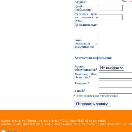
позднее:
Дней
пребывания:
Желаемая цена
на человека в
сутки:
Дополнительно
Ваши
пожелания и
комментарии:
Контактная информация
Регион
обслуживания:*
Фамилия, Имя,
Отчество:*
Телефон:*
e-mail:*
* - поля, обязательные для заполнения
Калуга, 248011, ул. Ленина, 104, тел. (4842) 57-72-57, факс (4842) 56-10-15; e-mail:
vezdra@kaluga.ru
Москва, 101000, Девяткин пер.,д. 2,оф. 1, (вход в арку). тел. (495) 73-943-73, факс (495) 621-71-04; e-m