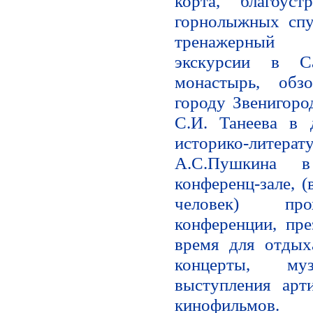
корта, благоус
горнолыжных спу
тренажерный 
экскурсии в Са
монастырь, обз
городу Звенигоро
С.И. Танеева в 
историко-лит
А.С.Пушкина 
конференц-зале, 
человек) про
конференции, пре
время для отдых
концерты, муз
выступления арти
кинофильмов.