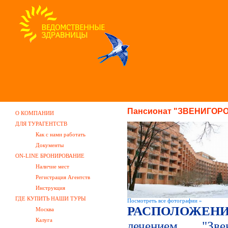
Пансионат "ЗВЕНИГОР
О КОМПАНИИ
ДЛЯ ТУРАГЕНТСТВ
Как с нами работать
Документы
ON-LINE БРОНИРОВАНИЕ
Наличие мест
Регистрация Агентств
Инструкция
ГДЕ КУПИТЬ НАШИ ТУРЫ
Посмотреть все фотографии »
РАСПОЛОЖЕ
Москва
Калуга
лечением "Зве