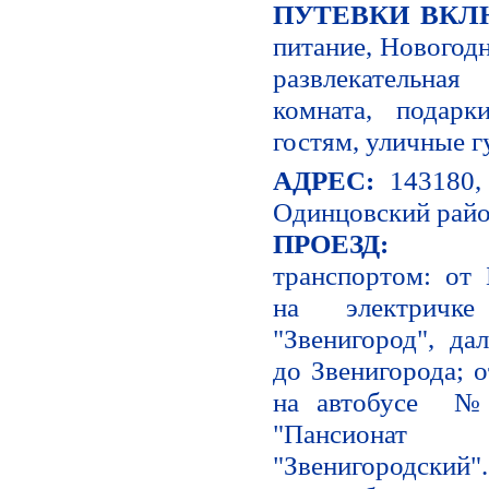
ПУТЕВКИ ВК
питание, Новогодн
развлекательная
комната, подар
гостям, уличные г
АДРЕС:
143180,
Одинцовский район
ПРОЕЗ
транспортом: от 
на электрич
"Звенигород", да
до Звенигорода; 
на автобусе №4
"Пансиона
"Звенигородский".