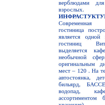
верблюдами дл
взрослых.
ИНФРАСТУКТ
Современная 
гостиница постр
является одной
гостиниц Вит
выделяется каф
необычной сфе
оригинальным ди
мест – 120 . На т
автостоянка, де
бильярд, БАССЕ
водопад, к
ассортиментом 
хранения).