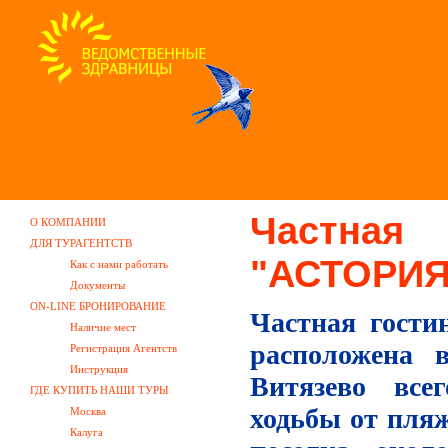
Частная
О КОМПАНИИ
ДЛЯ ТУРАГЕНТСТВ
"АСТОРИЯ
Как с нами работать
Документы
ON-LINE БРОНИРОВАНИЕ
Частная гост
Наличие мест
расположена 
Регистрация Агентств
Инструкция
Витязево вс
ГДЕ КУПИТЬ НАШИ ТУРЫ
ходьбы от пляж
Москва
Калуга