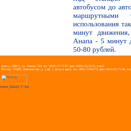
автобусом до авто
маршрутными 
использования так
минут движения,
Анапа - 5 минут 
50-80 рублей.
Калуга, 248011, ул. Ленина, 104, тел. (4842) 57-72-57, факс (4842) 56-10-15; e-mail:
vezdra@kaluga.ru
Москва, 101000, Девяткин пер.,д. 2,оф. 1, (вход в арку). тел. (495) 73-943-73, факс (495) 621-71-04; e-m
return_links(); ?>
test