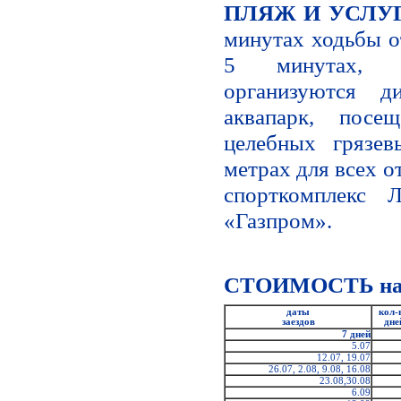
ПЛЯЖ И УСЛУ
минутах ходьбы о
5 минутах, 
организуются ди
аквапарк, посе
целебных грязев
метрах для всех 
спорткомплекс
«Газпром».
СТОИМОСТЬ на 1
даты
кол-
заездов
дне
7 дней
5.07
12.07, 19.07
26.07, 2.08, 9.08, 16.08
23.08,30.08
6.09