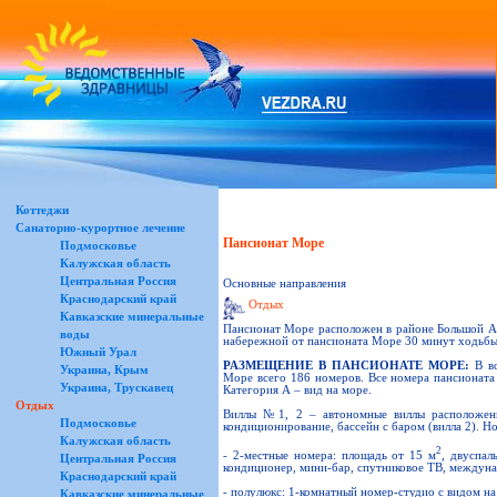
Коттеджи
Санаторно-курортное лечение
Пансионат Море
Подмосковье
Калужская область
Центральная Россия
Основные направления
Краснодарский край
Отдых
Кавказские минеральные
Пансионат Море расположен в районе Большой Алу
воды
набережной от пансионата Море 30 минут ходьбы
Южный Урал
РАЗМЕЩЕНИЕ В ПАНСИОНАТЕ МОРЕ:
В во
Украина, Крым
Море всего 186 номеров. Все номера пансионата
Украина, Трускавец
Категория А – вид на море.
Отдых
Виллы №1, 2 – автономные виллы расположены 
Подмосковье
кондиционирование, бассейн с баром (вилла 2). Н
Калужская область
2
- 2-местные номера: площадь от 15 м
, двуспал
Центральная Россия
кондиционер, мини-бар, спутниковое ТВ, междуна
Краснодарский край
- полулюкс: 1-комнатный номер-студио с видом на 
Кавказские минеральные