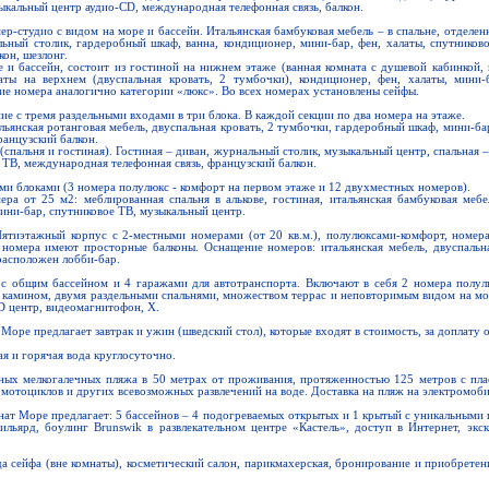
ыкальный центр аудио-CD, международная телефонная связь, балкон.
-студио с видом на море и бассейн. Итальянская бамбуковая мебель – в спальне, отделен
льный столик, гардеробный шкаф, ванна, кондиционер, мини-бар, фен, халаты, спутников
он, шезлонг.
е и бассейн, состоит из гостиной на нижнем этаже (ванная комната с душевой кабинкой,
аты на верхнем (двуспальная кровать, 2 тумбочки), кондиционер, фен, халаты, мини-
ие номера аналогично категории «люкс». Во всех номерах установлены сейфы.
ие с тремя раздельными входами в три блока. В каждой секции по два номера на этаже.
льянская ротанговая мебель, двуспальная кровать, 2 тумбочки, гардеробный шкаф, мини-ба
ранцузский балкон.
спальня и гостиная). Гостиная – диван, журнальный столик, музыкальный центр, спальная 
 ТВ, международная телефонная связь, французский балкон.
ыми блоками (3 номера полулюкс - комфорт на первом этаже и 12 двухместных номеров).
ра от 25 м2: меблированная спальня в алькове, гостиная, итальянская бамбуковая мебе
мини-бар, спутниковое ТВ, музыкальный центр.
ятиэтажный корпус с 2-местными номерами (от 20 кв.м.), полулюксами-комфорт, номер
омера имеют просторные балконы. Оснащение номеров: итальянская мебель, двуспальная
расположен лобби-бар.
с общим бассейном и 4 гаражами для автотранспорта. Включают в себя 2 номера полулю
 камином, двумя раздельными спальнями, множеством террас и неповторимым видом на мо
D центр, видеомагнитофон, Х.
Море предлагает завтрак и ужин (шведский стол), которые входят в стоимость, за доплату о
я и горячая вода круглосуточно.
ых мелкогалечных пляжа в 50 метрах от проживания, протяженностью 125 метров с пл
х мотоциклов и других всевозможных развлечений на воде. Доставка на пляж на электромоби
онат Море предлагает: 5 бассейнов – 4 подогреваемых открытых и 1 крытый с уникальными
бильярд, боулинг Brunswik в развлекательном центре «Кастель», доступ в Интернет, эк
а сейфа (вне комнаты), косметический салон, парикмахерская, бронирование и приобретение