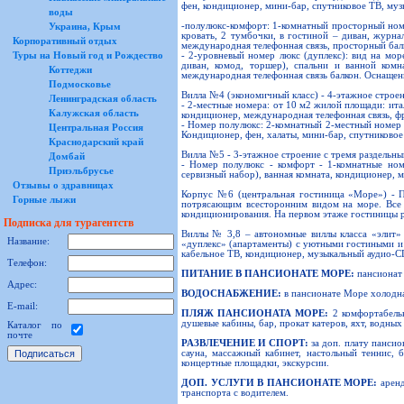
фен, кондиционер, мини-бар, спутниковое ТВ, муз
воды
-полулюкс-комфорт: 1-комнатный просторный номер
Украина, Крым
кровать, 2 тумбочки, в гостиной – диван, журна
Корпоративный отдых
международная телефонная связь, просторный балк
- 2-уровневый номер люкс (дуплекс): вид на мор
Туры на Новый год и Рождество
диван, комод, торшер), спальни и ванной комн
Коттеджи
международная телефонная связь балкон. Оснащен
Подмосковье
Вилла №4 (экономичный класс) - 4-этажное строен
Ленинградская область
- 2-местные номера: от 10 м2 жилой площади: ита
Калужская область
кондиционер, международная телефонная связь, ф
- Номер полулюкс: 2-комнатный 2-местный номер (
Центральная Россия
Кондиционер, фен, халаты, мини-бар, спутниковое
Краснодарский край
Вилла №5 - 3-этажное строение с тремя раздельн
Домбай
- Номер полулюкс - комфорт - 1-комнатные номе
Приэльбрусье
сервизный набор), ванная комната, кондиционер, 
Отзывы о здравницах
Корпус №6 (центральная гостиница «Море») - П
Горные лыжи
потрясающим всесторонним видом на море. Все н
кондиционирования. На первом этаже гостиницы 
Подписка для турагентств
Виллы № 3,8 – автономные виллы класса «элит» 
Название:
«дуплекс» (апартаменты) с уютными гостиными и
кабельное ТВ, кондиционер, музыкальный аудио-C
Телефон:
ПИТАНИЕ В ПАНСИОНАТЕ МОРЕ:
пансионат 
Адрес:
ВОДОСНАБЖЕНИЕ:
в пансионате Море холодна
E-mail:
ПЛЯЖ ПАНСИОНАТА МОРЕ:
2 комфортабельн
душевые кабины, бар, прокат катеров, яхт, водны
Каталог по
почте
РАЗВЛЕЧЕНИЕ И СПОРТ:
за доп. плату панси
сауна, массажный кабинет, настольный теннис, 
концертные площадки, экскурсии.
ДОП. УСЛУГИ В ПАНСИОНАТЕ МОРЕ:
аренд
транспорта с водителем.