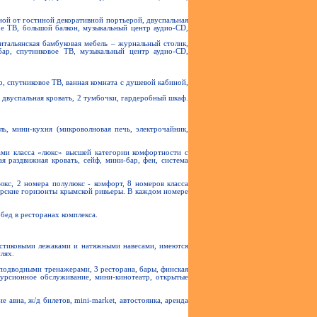
ной от гостиной декоративной портьерой, двуспальная
ое ТВ, большой балкон, музыкальный центр аудио-CD,
 итальянская бамбуковая мебель – журнальный столик,
бар, спутниковое ТВ, музыкальный центр аудио-CD,
р, спутниковое ТВ, ванная комната с душевой кабиной,
– двуспальная кровать, 2 тумбочки, гардеробный шкаф.
ль, мини-кухня (микроволновая печь, электрочайник,
ами класса «люкс» высшей категории комфортности с
 раздвижная кровать, сейф, мини-бар, фен, система
кс, 2 номера полулюкс - комфорт, 8 номеров класса
рские горизонты крымской ривьеры. В каждом номере
бед в ресторанах комплекса.
астиковыми лежаками и натяжными навесами, имеются
лях.
 подводными тренажерами, 3 ресторана, бары, финская
скурсионное обслуживание, мини-кинотеатр, открытые
 авиа, ж/д билетов, mini-market, автостоянка, аренда