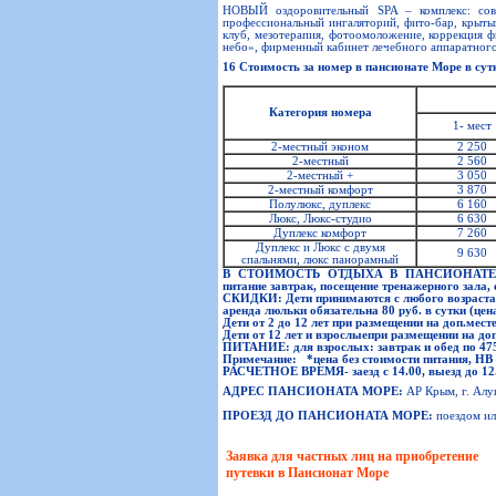
НОВЫЙ оздоровительный SPA – комплекс: совр
профессиональный ингаляторий, фито-бар, крытый
клуб, мезотерапия, фотоомоложение, коррекция ф
небо», фирменный кабинет лечебного аппаратног
16 Стоимость за номер в пансионате Море в сут
Категория номера
1- мест
2-местный эконом
2 250
2-местный
2 560
2-местный +
3 050
2-местный комфорт
3 870
Полулюкс, дуплекс
6 160
Люкс, Люкс-студио
6 630
Дуплекс комфорт
7 260
Дуплекс и Люкс с двумя
9 630
спальнями, люкс панорамный
В СТОИМОСТЬ ОТДЫХА В ПАНСИОНАТЕ
питание завтрак, посещение тренажерного зала,
СКИДКИ:
Дети принимаются с любого возраста, 
аренда люльки обязательна 80 руб. в сутки (це
Дети от 2 до 12 лет при размещении на доп.мест
Дети от 12 лет и взрослыепри размещении на до
ПИТАНИЕ:
для взрослых: завтрак и обед по 475
Примечание: *цена без стоимости питания, НВ – 
РАСЧЕТНОЕ ВРЕМЯ
- заезд с 14.00, выезд до 12
АДРЕС ПАНСИОНАТА МОРЕ:
АР Крым, г. Алу
ПРОЕЗД ДО ПАНСИОНАТА МОРЕ:
поездом ил
Заявка для частных лиц на приобретение
путевки в Пансионат Море