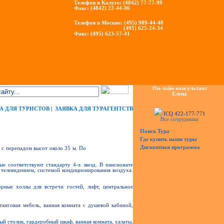
Телефон в Калуге: (4842) 77-77-99
Факс: (4842) 22-44-86
Телефон в Москве: (495) 989-44-48
(495) 625-24-34
Факс: (495) 623-57-41
Он-лайн консультант
Елена
А ДЛЯ ТУРИСТОВ
|
ЗАЯВКА ДЛЯ ТУРАГЕНТСТВ
ICQ 422-177-771
Все сотрудники
Поиск Тура
Где купить наши туры
Дисконтная программа
 с перепадом высот около 35 м. По
е соответствуют стандарту 4-х звезд. В пансионате
телевидением, системой кондиционирования воздуха.
ные холлы для встречи гостей, лифт, центральное
танговая мебель, ванная комната с душевой кабиной,
ый столик, гардеробный шкаф, ванная комната, халаты,