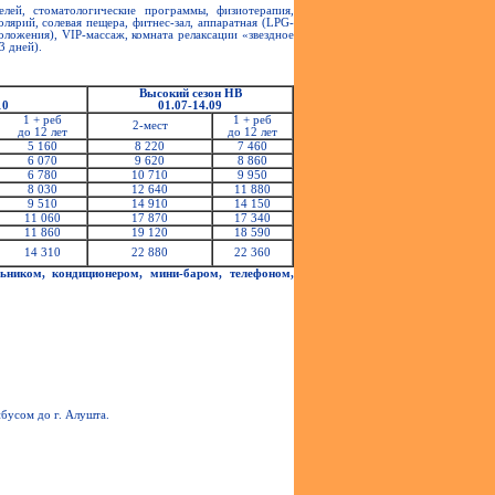
ей, стоматологические программы, физиотерапия,
лярий, солевая пещера, фитнес-зал, аппаратная (LPG-
оложения), VIP-массаж, комната релаксации «звездное
3 дней).
Высокий сезон НВ
10
01.07-14.09
1 + реб
1 + реб
2-мест
до 12 лет
до 12 лет
5 160
8 220
7 460
6 070
9 620
8 860
6 780
10 710
9 950
8 030
12 640
11 880
9 510
14 910
14 150
11 060
17 870
17 340
11 860
19 120
18 590
14 310
22 880
22 360
ьником, кондиционером, мини-баром, телефоном,
бусом до г. Алушта.