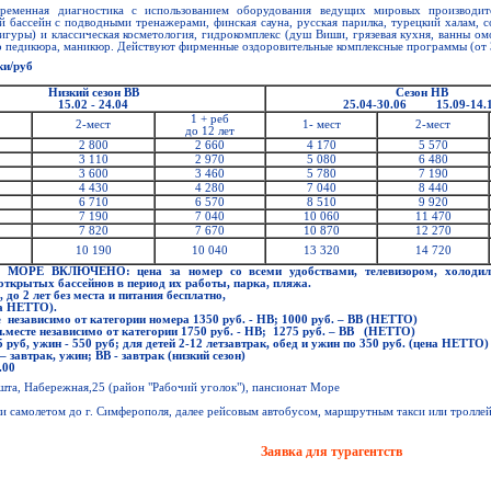
еменная диагностика с использованием оборудования ведущих мировых производител
 бассейн с подводными тренажерами, финская сауна, русская парилка, турецкий халам, со
игуры) и классическая косметология, гидрокомплекс (душ Виши, грязевая кухня, ванны ом
о педикюра, маникюр. Действуют фирменные оздоровительные комплексные программы (от 
ки/руб
Низкий сезон ВВ
Сезон НВ
15.02 - 24.04
25.04-30.06
15.09-14.
1 + реб
2-мест
1- мест
2-мест
до 12 лет
2 800
2 660
4 170
5 570
3 110
2 970
5 080
6 480
3 600
3 460
5 780
7 190
4 430
4 280
7 040
8 440
6 710
6 570
8 510
9 920
7 190
7 040
10 060
11 470
7 820
7 670
10 870
12 270
10 190
10 040
13 320
14 720
 МОРЕ ВКЛЮЧЕНО:
цена за номер со всеми удобствами, телевизором, холодил
 открытых бассейнов в период их работы, парка, пляжа.
до 2 лет без места и питания бесплатно,
на НЕТТО).
е независимо от категории номера 1350 руб. - НВ; 1000 руб. – ВВ (НЕТТО)
п.месте независимо от категории 1750 руб. - НВ; 1275 руб. – ВВ (НЕТТО)
 руб, ужин - 550 руб; для детей 2-12 летзавтрак, обед и ужин по 350 руб. (цена НЕТТО)
завтрак, ужин; ВВ - завтрак (низкий сезон)
.00
шта, Набережная,25 (район "Рабочий уголок"), пансионат Море
и самолетом до г. Симферополя, далее рейсовым автобусом, маршрутным такси или троллей
Заявка для турагентств