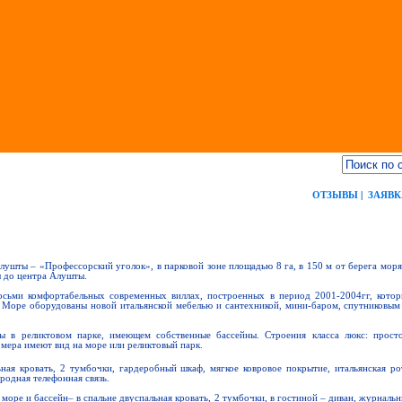
ОТЗЫВЫ
|
ЗАЯВК
шты – «Профессорский уголок», в парковой зоне площадью 8 га, в 150 м от берега моря
 до центра Алушты.
сьми комфортабельных современных виллах, построенных в период 2001-2004гг, которы
 Море оборудованы новой итальянской мебелью и сантехникой, мини-баром, спутниковым 
в реликтовом парке, имеющем собственные бассейны. Строения класса люкс: простор
омера имеют вид на море или реликтовый парк.
ьная кровать, 2 тумбочки, гардеробный шкаф, мягкое ковровое покрытие, итальянская ро
родная телефонная связь.
море и бассейн– в спальне двуспальная кровать, 2 тумбочки, в гостиной – диван, журнальн